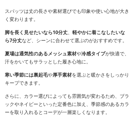
スパッツは丈の長さや素材選びでも印象や使い心地が大き
く変わります。
脚を長く見せたいなら10分丈
、
軽やかに着こなしたいな
ら7分丈
など、シーンに合わせて選ぶのがおすすめです。
夏場は通気性のあるメッシュ素材
や
冷感タイプ
が快適で、
汗をかいてもサラッとした履き心地に。
寒い季節には裏起毛
や
厚手素材
を選ぶと暖かさをしっかり
キープできます。
さらに、カラー選びによっても雰囲気が変わるため、ブラ
ックやネイビーといった定番色に加え、季節感のあるカラ
ーを取り入れるとコーデが一層楽しくなります。