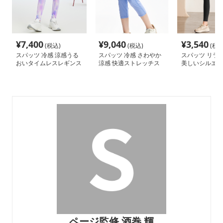
¥
7,400
¥
9,040
¥
3,540
(税込)
(税込)
(税込
スパッツ 冷感 涼感うる
スパッツ 冷感 さわやか
スパッツ リラ
おいタイムレスレギンス
涼感 快適ストレッチス
美しいシルエッ
パッツ
締めスパッツ
ページ監修 酒巻 輝