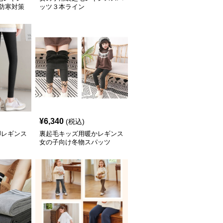
 防寒対策
ッツ３本ライン
¥
6,340
(税込)
脚レギンス
裏起毛キッズ用暖かレギンス
女の子向け冬物スパッツ