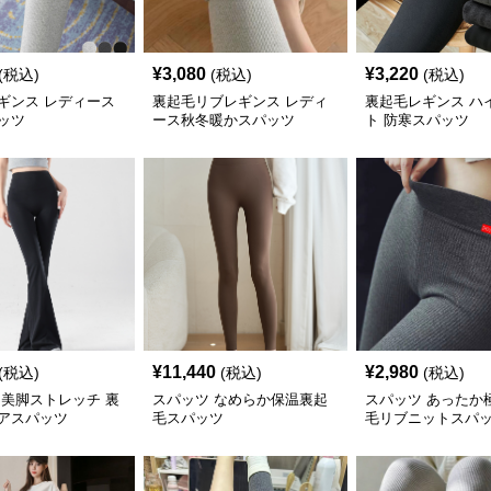
¥
3,080
¥
3,220
(税込)
(税込)
(税込)
ギンス レディース
裏起毛リブレギンス レディ
裏起毛レギンス ハ
ッツ
ース秋冬暖かスパッツ
ト 防寒スパッツ
¥
11,440
¥
2,980
(税込)
(税込)
(税込)
 美脚ストレッチ 裏
スパッツ なめらか保温裏起
スパッツ あったか
アスパッツ
毛スパッツ
毛リブニットスパ