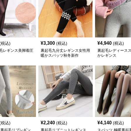
¥
3,300
¥
4,940
(税込)
(税込)
(税込)
毛レギンス美脚着圧
裏起毛九分丈レギンス女性用
裏起毛レディース
暖かスパッツ秋冬新作
かレギンス
¥
2,240
¥
4,140
(税込)
(税込)
(税込)
 裏起毛リブレギン
裏起毛リブニットレギンス
スパッツ 極暖裏起