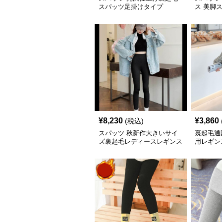
スパッツ足掛けタイプ
ス 美脚
ィース
¥
8,230
¥
3,860
(税込)
スパッツ 秋新作大きいサイ
裏起毛通
ズ裏起毛レディースレギンス
用レギン