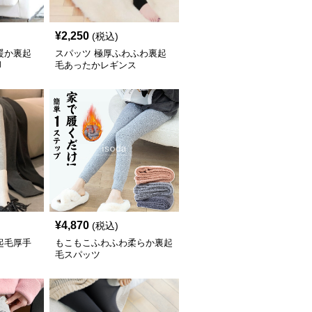
¥
2,250
(税込)
暖か裏起
スパッツ 極厚ふわふわ裏起
脚
毛あったかレギンス
¥
4,870
(税込)
起毛厚手
もこもこふわふわ柔らか裏起
毛スパッツ