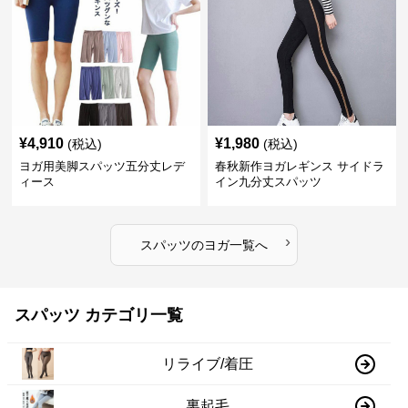
¥
4,910
¥
1,980
(税込)
(税込)
ヨガ用美脚スパッツ五分丈レデ
春秋新作ヨガレギンス サイドラ
ィース
イン九分丈スパッツ
›
スパッツ
の
ヨガ
一覧へ
スパッツ カテゴリ一覧
リライブ/着圧
裏起毛