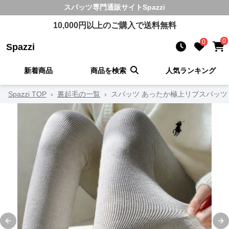
スパッツ
専門通販サイト
Spazzi
10,000
円以上のご購入で送料無料
0
0
Spazzi
新着商品
商品を検索
人気ランキング
Spazzi TOP
›
裏起毛の一覧
›
スパッツ あったか極上リブスパッツ
Previous slide
Ne