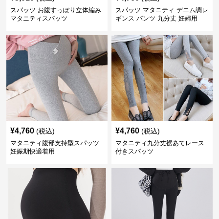
スパッツ お腹すっぽり立体編み
スパッツ マタニティ デニム調レ
マタニティスパッツ
ギンス パンツ 九分丈 妊婦用
¥
4,760
¥
4,760
(税込)
(税込)
マタニティ腹部支持型スパッツ
マタニティ九分丈裾あてレース
妊娠期快適着用
付きスパッツ