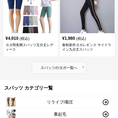
¥
4,910
¥
1,980
(税込)
(税込)
ヨガ用美脚スパッツ五分丈レデ
春秋新作ヨガレギンス サイドラ
ィース
イン九分丈スパッツ
›
スパッツ
の
ヨガ
一覧へ
スパッツ カテゴリ一覧
リライブ/着圧
裏起毛