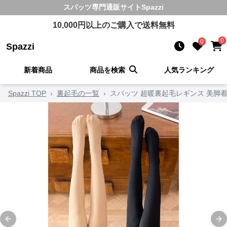
スパッツ
専門通販サイト
Spazzi
10,000
円以上のご購入で送料無料
0
0
Spazzi
新着商品
商品を検索
人気ランキング
Spazzi TOP
›
裏起毛の一覧
›
スパッツ 超暖裏起毛レギンス 美脚
Previous slide
Ne