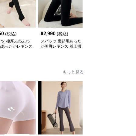
50
¥
2,990
¥
2,680
(税込)
(税込)
(税込)
ッツ 極厚ふわふわ
スパッツ 裏起毛あった
スパッツ 超暖裏起毛レ
毛あったかレギンス
か美脚レギンス 着圧機
ギンス 美脚着圧あった
能付き
かパンツ
もっと見る