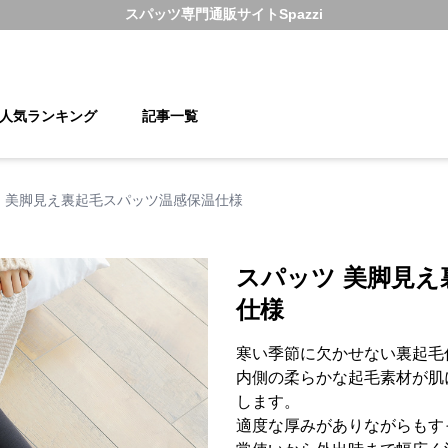
スパッツ
専門通販サイト
Spazzi
人気ランキング
記事一覧
 美脚見え裏起毛スパッツ温感保温仕様
スパッツ 美脚見
仕様
寒い季節に欠かせない裏起毛
内側の柔らかな起毛素材が肌
します。
適度な厚みがありながらもす