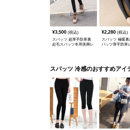
¥
3,500
¥
2,280
(税込)
(税込)
スパッツ 超厚手防寒裏
スパッツ 極暖裏
起毛スパッツ冬用美脚レ
パッツ厚手防寒
ギンス
スパッツ
冷感
のおすすめアイ