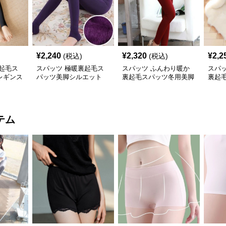
¥
2,240
¥
2,320
¥
2,2
(税込)
(税込)
起毛ス
スパッツ 極暖裏起毛ス
スパッツ ふんわり暖か
スパ
レギンス
パッツ美脚シルエット
裏起毛スパッツ冬用美脚
裏起
テム