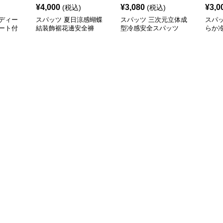
¥
4,000
¥
3,080
¥
3,0
(税込)
(税込)
ディー
スパッツ 夏日涼感蝴蝶
スパッツ 三次元立体成
スパ
ート付
結装飾裾花邊安全褲
型冷感安全スパッツ
らか