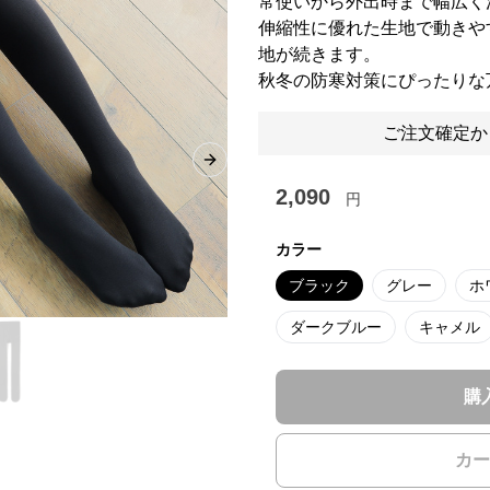
常使いから外出時まで幅広く
伸縮性に優れた生地で動きや
地が続きます。
秋冬の防寒対策にぴったりな
ご注文確定か
Next slide
2,090
円
カラー
ブラック
グレー
ホ
ダークブルー
キャメル
購
カー