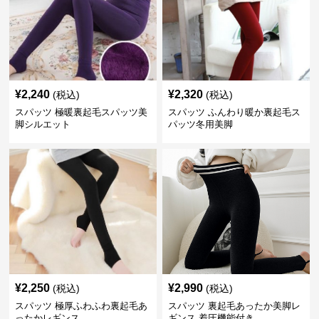
¥
2,240
¥
2,320
(税込)
(税込)
スパッツ 極暖裏起毛スパッツ美
スパッツ ふんわり暖か裏起毛ス
脚シルエット
パッツ冬用美脚
¥
2,250
¥
2,990
(税込)
(税込)
スパッツ 極厚ふわふわ裏起毛あ
スパッツ 裏起毛あったか美脚レ
ったかレギンス
ギンス 着圧機能付き