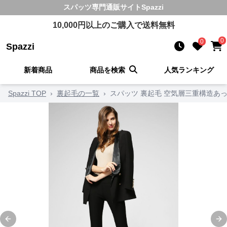
スパッツ
専門通販サイト
Spazzi
10,000
円以上のご購入で送料無料
0
0
Spazzi
新着商品
商品を検索
人気ランキング
Spazzi TOP
›
裏起毛の一覧
›
スパッツ 裏起毛 空気層三重構造あ
Previous slide
Ne