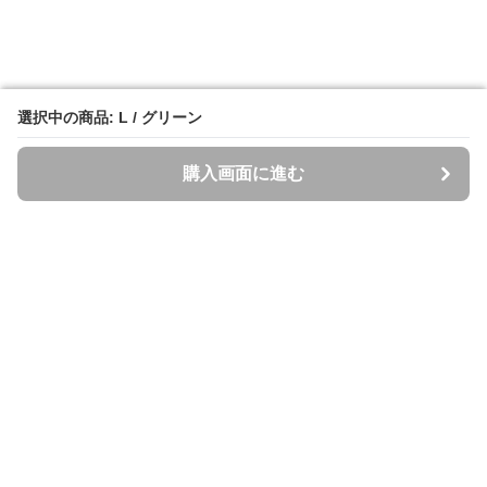
選択中の商品: L / グリーン
選択中の商品: L / グリーン
購入画面に進む
購入画面に進む
Spazzi
について