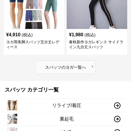
¥
4,910
¥
1,980
(税込)
(税込)
ヨガ用美脚スパッツ五分丈レデ
春秋新作ヨガレギンス サイドラ
ィース
イン九分丈スパッツ
›
スパッツ
の
ヨガ
一覧へ
スパッツ カテゴリ一覧
リライブ/着圧
裏起毛