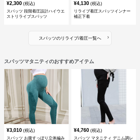
¥
2,300
¥
4,130
(税込)
(税込)
スパッツ 段階着圧設計ハイウエ
リライブ着圧スパッツインナー
ストリライブスパッツ
補正下着
›
スパッツ
の
リライブ/着圧
一覧へ
スパッツマタニティのおすすめアイテム
¥
3,010
¥
4,760
(税込)
(税込)
スパッツ お腹すっぽり立体編み
スパッツ マタニティ デニム調レ