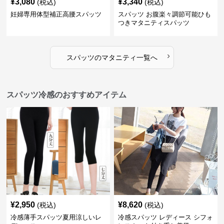
¥
3,080
¥
3,340
(税込)
(税込)
妊婦専用体型補正高腰スパッツ
スパッツ お腹楽々調節可能ひも
つきマタニティスパッツ
›
スパッツ
の
マタニティ
一覧へ
スパッツ冷感のおすすめアイテム
¥
2,950
¥
8,620
(税込)
(税込)
冷感薄手スパッツ夏用涼しいレ
冷感スパッツ レディース シフォ