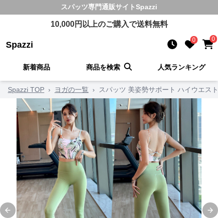
スパッツ
専門通販サイト
Spazzi
10,000
円以上のご購入で送料無料
0
0
Spazzi
新着商品
商品を検索
人気ランキング
Spazzi TOP
›
ヨガの一覧
›
スパッツ 美姿勢サポート ハイウエス
Previous slide
Ne