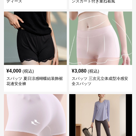
ディース
ンスカート付き重ね着風
¥
4,000
¥
3,080
(税込)
(税込)
スパッツ 夏日涼感蝴蝶結装飾裾
スパッツ 三次元立体成型冷感安
花邊安全褲
全スパッツ