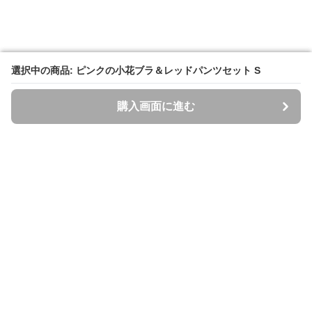
選択中の商品: ピンクの小花ブラ＆レッドパンツセット S
選択中の商品: ピンクの小花ブラ＆レッドパンツセット S
購入画面に進む
購入画面に進む
Spazzi
について