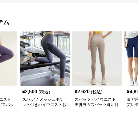
テム
¥
2,500
¥
2,620
¥
4,9
(税込)
(税込)
エスト
スパッツ メッシュポケ
スパッツ ハイウエスト
ヨガ
ガスパッ
ット付きハイウエストお
美脚ヨガスパッツ縫い目
丈レ
ト
腹引き締めヨガスパッツ
なし一体裁断