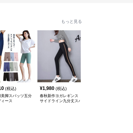
もっと見る
10
¥
1,980
¥
2,590
(税込)
(税込)
(税込)
用美脚スパッツ五分
春秋新作ヨガレギンス
ヨガ用高伸縮スパッツ
ディース
サイドライン九分丈スパ
携帯ポケット付き立体縫
ッツ
製レギンス