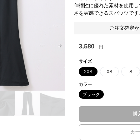
伸縮性に優れた素材を使用し
さを実感できるスパッツです
ご注文確定か
3,580
円
Next slide
サイズ
2XS
XS
S
カラー
ブラック
購
カー