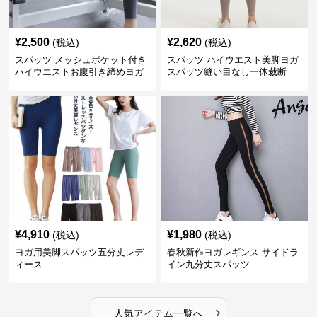
¥
2,500
¥
2,620
(税込)
(税込)
スパッツ メッシュポケット付き
スパッツ ハイウエスト美脚ヨガ
ハイウエストお腹引き締めヨガ
スパッツ縫い目なし一体裁断
スパッツ
¥
4,910
¥
1,980
(税込)
(税込)
ヨガ用美脚スパッツ五分丈レデ
春秋新作ヨガレギンス サイドラ
ィース
イン九分丈スパッツ
›
人気アイテム一覧へ