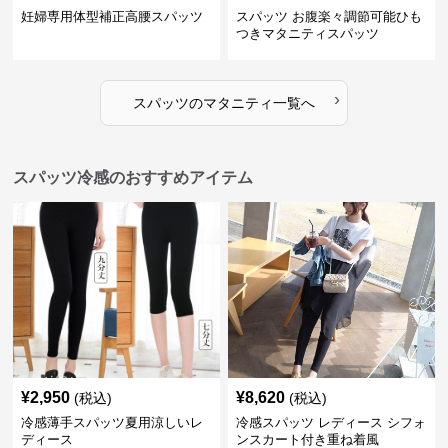
妊婦専用体型補正高腰スパッツ
スパッツ お腹楽々調節可能ひも
つきマタニティスパッツ
›
スパッツ
の
マタニティ
一覧へ
スパッツ冷感のおすすめアイテム
¥
2,950
¥
8,620
(税込)
(税込)
冷感薄手スパッツ夏用涼しいレ
冷感スパッツ レディース シフォ
ディース
ンスカート付き重ね着風