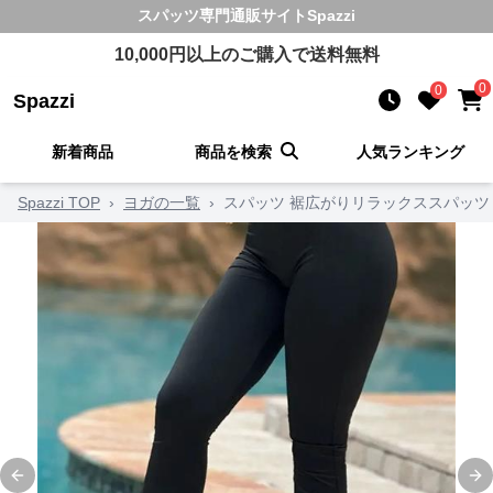
スパッツ
専門通販サイト
Spazzi
10,000
円以上のご購入で送料無料
0
0
Spazzi
新着商品
商品を検索
人気ランキング
Spazzi TOP
›
ヨガの一覧
›
スパッツ 裾広がりリラックススパッツ
Previous slide
Ne