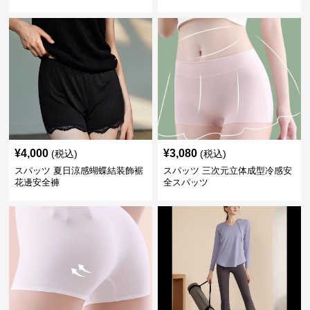
¥
4,000
¥
3,080
(税込)
(税込)
スパッツ 夏日涼感蝴蝶結装飾裾
スパッツ 三次元立体成型冷感安
花邊安全褲
全スパッツ