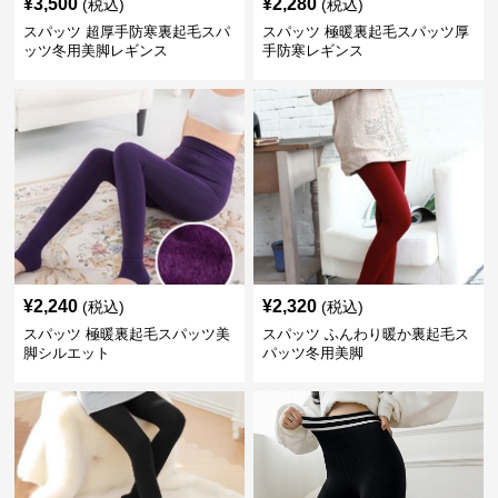
¥
3,500
¥
2,280
(税込)
(税込)
スパッツ 超厚手防寒裏起毛スパ
スパッツ 極暖裏起毛スパッツ厚
ッツ冬用美脚レギンス
手防寒レギンス
¥
2,240
¥
2,320
(税込)
(税込)
スパッツ 極暖裏起毛スパッツ美
スパッツ ふんわり暖か裏起毛ス
脚シルエット
パッツ冬用美脚