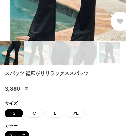
スパッツ 裾広がりリラックススパッツ
3,880
円
サイズ
S
M
L
XL
カラー
ブラック