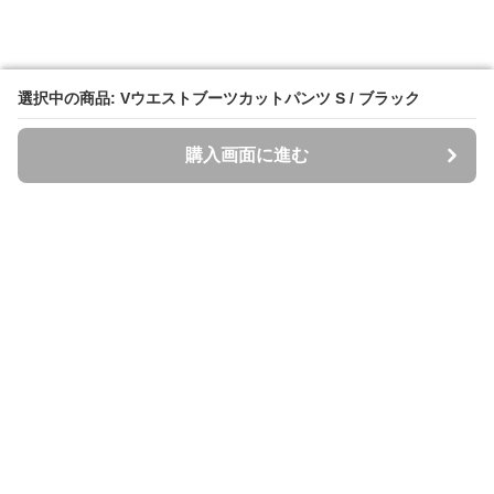
選択中の商品: Vウエストブーツカットパンツ S / ブラック
選択中の商品: Vウエストブーツカットパンツ S / ブラック
購入画面に進む
購入画面に進む
Spazzi
について