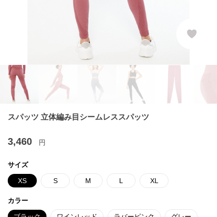
スパッツ 立体編み目シームレススパッツ
3,460
円
サイズ
XS
S
M
L
XL
カラー
ブラック
ワインレッド
ラバーピンク
グレー