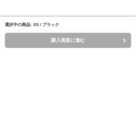
選択中の商品: XS / ブラック
選択中の商品: XS / ブラック
購入画面に進む
購入画面に進む
Spazzi
について
会社概要