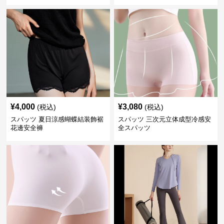
¥
4,000
¥
3,080
(税込)
(税込)
スパッツ 夏日涼感蝴蝶結装飾裾
スパッツ 三次元立体成型冷感安
花邊安全褲
全スパッツ