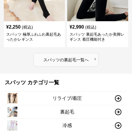
¥
2,250
¥
2,990
(税込)
(税込)
スパッツ 極厚ふわふわ裏起毛あ
スパッツ 裏起毛あったか美脚レ
ったかレギンス
ギンス 着圧機能付き
›
スパッツ
の
裏起毛
一覧へ
スパッツ カテゴリ一覧
リライブ/着圧
裏起毛
冷感