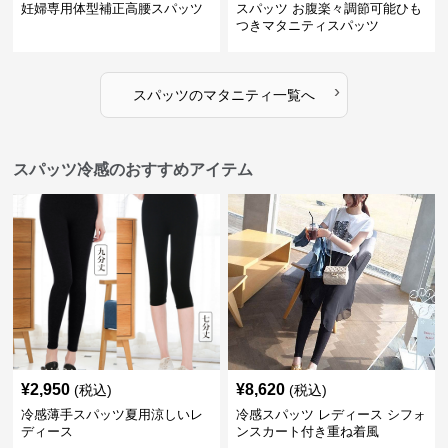
妊婦専用体型補正高腰スパッツ
スパッツ お腹楽々調節可能ひも
つきマタニティスパッツ
›
スパッツ
の
マタニティ
一覧へ
スパッツ冷感のおすすめアイテム
¥
2,950
¥
8,620
(税込)
(税込)
冷感薄手スパッツ夏用涼しいレ
冷感スパッツ レディース シフォ
ディース
ンスカート付き重ね着風