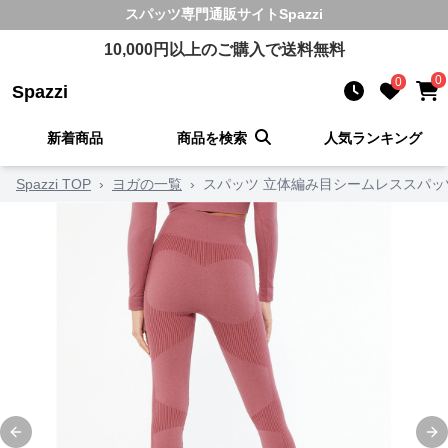
スパッツ
専門通販サイト
Spazzi
10,000
円以上のご購入で送料無料
0
0
Spazzi
新着商品
商品を検索
人気ランキング
Spazzi TOP
›
ヨガの一覧
›
スパッツ 立体編み目シームレススパッ
Previous slide
Ne