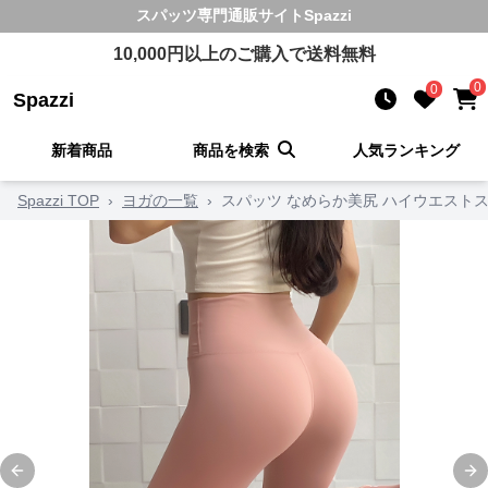
スパッツ
専門通販サイト
Spazzi
10,000
円以上のご購入で送料無料
0
0
Spazzi
新着商品
商品を検索
人気ランキング
Spazzi TOP
›
ヨガの一覧
›
スパッツ なめらか美尻 ハイウエスト
Previous slide
Ne