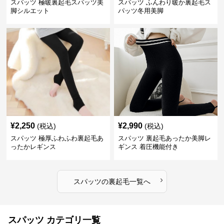
スパッツ 極暖裏起毛スパッツ美
スパッツ ふんわり暖か裏起毛ス
脚シルエット
パッツ冬用美脚
¥
2,250
¥
2,990
(税込)
(税込)
スパッツ 極厚ふわふわ裏起毛あ
スパッツ 裏起毛あったか美脚レ
ったかレギンス
ギンス 着圧機能付き
›
スパッツ
の
裏起毛
一覧へ
スパッツ カテゴリ一覧