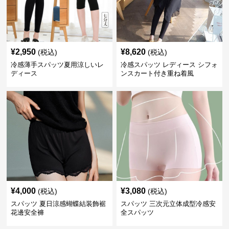
¥
2,950
¥
8,620
(税込)
(税込)
冷感薄手スパッツ夏用涼しいレ
冷感スパッツ レディース シフォ
ディース
ンスカート付き重ね着風
¥
4,000
¥
3,080
(税込)
(税込)
スパッツ 夏日涼感蝴蝶結装飾裾
スパッツ 三次元立体成型冷感安
花邊安全褲
全スパッツ