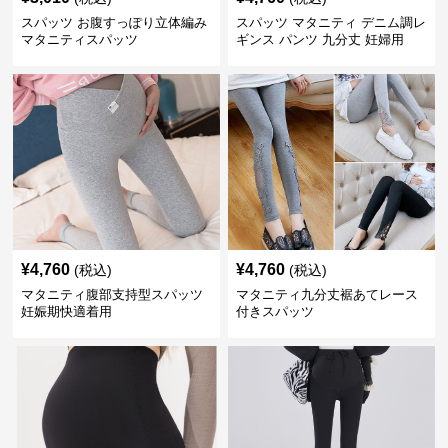
スパッツ お腹すっぽり立体編み
スパッツ マタニティ デニム調レ
マタニティスパッツ
ギンス パンツ 九分丈 妊婦用
¥
4,760
¥
4,760
(税込)
(税込)
マタニティ腹部支持型スパッツ
マタニティ九分丈裾あてレース
妊娠期快適着用
付きスパッツ