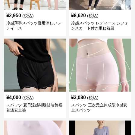
¥
2,950
¥
8,620
(税込)
(税込)
冷感薄手スパッツ夏用涼しいレ
冷感スパッツ レディース シフォ
ディース
ンスカート付き重ね着風
¥
4,000
¥
3,080
(税込)
(税込)
スパッツ 夏日涼感蝴蝶結装飾裾
スパッツ 三次元立体成型冷感安
花邊安全褲
全スパッツ