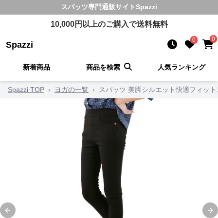
スパッツ
専門通販サイト
Spazzi
10,000
円以上のご購入で送料無料
0
0
Spazzi
新着商品
商品を検索
人気ランキング
Spazzi TOP
›
ヨガの一覧
›
スパッツ 美脚シルエット快適フィット
Previous slide
Ne