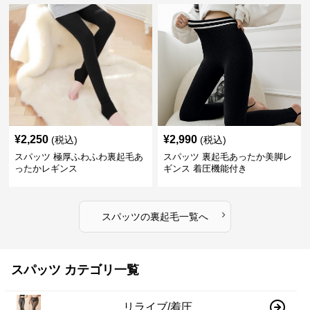
¥
2,250
¥
2,990
(税込)
(税込)
スパッツ 極厚ふわふわ裏起毛あ
スパッツ 裏起毛あったか美脚レ
ったかレギンス
ギンス 着圧機能付き
›
スパッツ
の
裏起毛
一覧へ
スパッツ カテゴリ一覧
リライブ/着圧