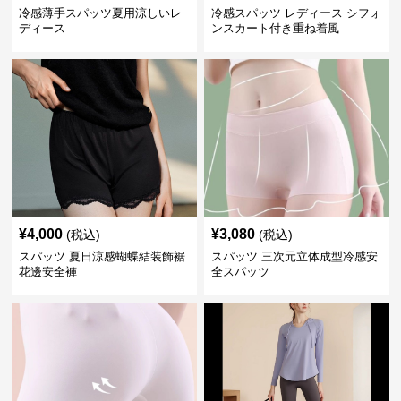
冷感薄手スパッツ夏用涼しいレ
冷感スパッツ レディース シフォ
ディース
ンスカート付き重ね着風
¥
4,000
¥
3,080
(税込)
(税込)
スパッツ 夏日涼感蝴蝶結装飾裾
スパッツ 三次元立体成型冷感安
花邊安全褲
全スパッツ