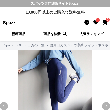
スパッツ
専門通販サイト
Spazzi
10,000
円以上のご購入で送料無料
0
0
Spazzi
新着商品
商品を検索
人気ランキング
Spazzi TOP
›
ヨガの一覧
›
夏用ヨガスパッツ美脚フィットネスボ
Previous slide
Ne