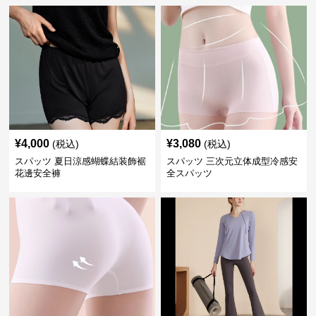
¥
4,000
¥
3,080
(税込)
(税込)
スパッツ 夏日涼感蝴蝶結装飾裾
スパッツ 三次元立体成型冷感安
花邊安全褲
全スパッツ