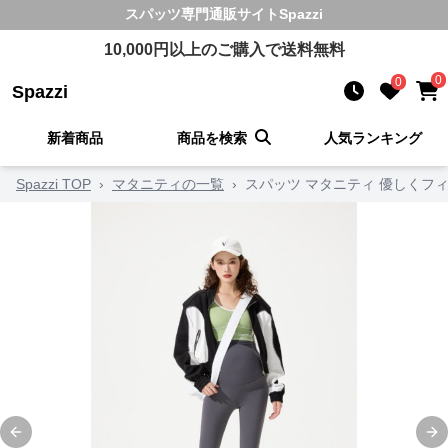
スパッツ
専門通販サイト
Spazzi
10,000
円以上のご購入で送料無料
0
0
Spazzi
新着商品
商品を検索
人気ランキング
Spazzi TOP
›
マタニティの一覧
›
スパッツ マタニティ 優しくフ
Previous slide
Ne