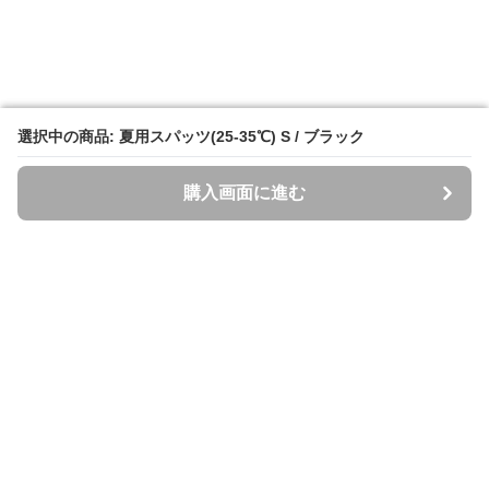
選択中の商品: 夏用スパッツ(25-35℃) S / ブラック
選択中の商品: 夏用スパッツ(25-35℃) S / ブラック
購入画面に進む
購入画面に進む
Spazzi
について