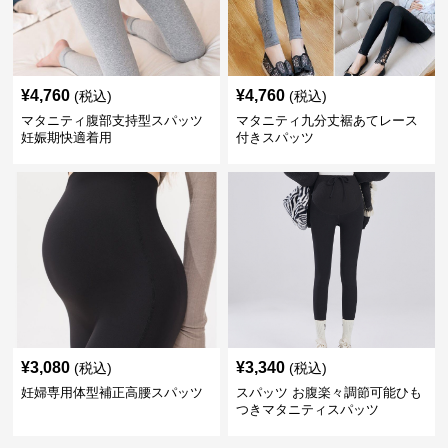
¥
4,760
¥
4,760
(税込)
(税込)
マタニティ腹部支持型スパッツ
マタニティ九分丈裾あてレース
妊娠期快適着用
付きスパッツ
¥
3,080
¥
3,340
(税込)
(税込)
妊婦専用体型補正高腰スパッツ
スパッツ お腹楽々調節可能ひも
つきマタニティスパッツ