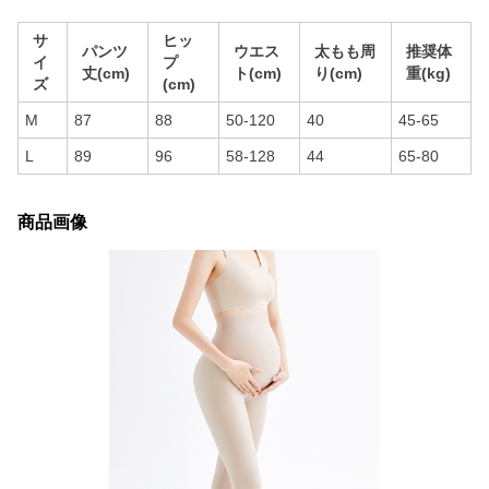
サ
ヒッ
パンツ
ウエス
太もも周
推奨体
イ
プ
丈(cm)
ト(cm)
り(cm)
重(kg)
ズ
(cm)
M
87
88
50-120
40
45-65
L
89
96
58-128
44
65-80
商品画像