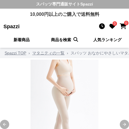
スパッツ
専門通販サイト
Spazzi
10,000
円以上のご購入で送料無料
0
0
Spazzi
新着商品
商品を検索
人気ランキング
Spazzi TOP
›
マタニティの一覧
›
スパッツ おなかにやさしいマ
Previous slide
Ne