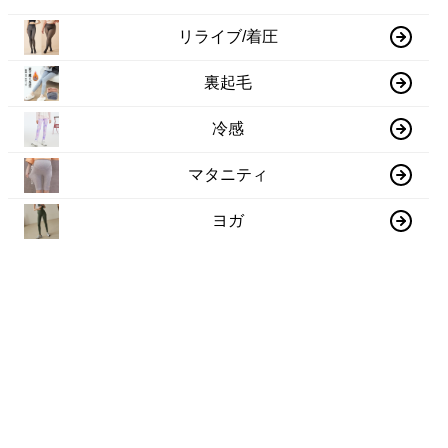
リライブ/着圧
裏起毛
冷感
マタニティ
ヨガ