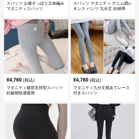
スパッツ お腹すっぽり立体編み
スパッツ マタニティ デニム調レ
マタニティスパッツ
ギンス パンツ 九分丈 妊婦用
¥
4,760
¥
4,760
(税込)
(税込)
マタニティ腹部支持型スパッツ
マタニティ九分丈裾あてレース
妊娠期快適着用
付きスパッツ