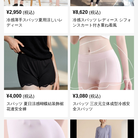
¥
2,950
¥
8,620
(税込)
(税込)
冷感薄手スパッツ夏用涼しいレ
冷感スパッツ レディース シフォ
ディース
ンスカート付き重ね着風
¥
4,000
¥
3,080
(税込)
(税込)
スパッツ 夏日涼感蝴蝶結装飾裾
スパッツ 三次元立体成型冷感安
花邊安全褲
全スパッツ