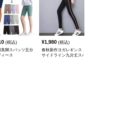
10
¥
1,980
¥
2,590
(税込)
(税込)
(税込)
用美脚スパッツ五分
春秋新作ヨガレギンス
ヨガ用高伸縮スパッツ
ディース
サイドライン九分丈スパ
携帯ポケット付き立体縫
ッツ
製レギンス