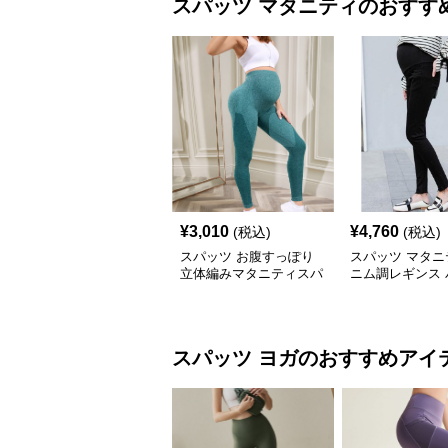
スパッツ
マタニティ
のおすす
¥
3,010
¥
4,760
(税込)
(税込)
スパッツ お腹すっぽり
スパッツ マタニ
立体編みマタニティスパ
ニム調レギンス 
ッツ
九分丈 妊婦用
スパッツ
ヨガ
のおすすめアイ