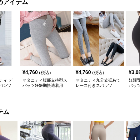
めアイテム
¥
4,760
¥
4,760
¥
3,0
(税込)
(税込)
ティ デ
マタニティ腹部支持型ス
マタニティ九分丈裾あて
妊婦
パンツ
パッツ妊娠期快適着用
レース付きスパッツ
パッ
テム