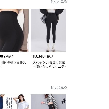
もっと見る
80
¥
3,340
¥
3,000
(税込)
(税込)
(税込)
専用体型補正高腰ス
スパッツ お腹楽々調節
スパッツ お腹すっぽり
ツ
可能ひもつきマタニティ
包む高腰マタニティスパ
スパッツ
ッツ
もっと見る