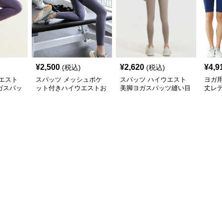
¥
2,500
¥
2,620
¥
4,9
(税込)
(税込)
エスト
スパッツ メッシュポケ
スパッツ ハイウエスト
ヨガ
ガスパッ
ット付きハイウエストお
美脚ヨガスパッツ縫い目
丈レ
ト
腹引き締めヨガスパッツ
なし一体裁断