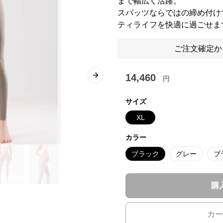
まで幅広く活躍。
スパッツならではの締め付け
ティライフを快適に過ごせま
ご注文確定か
14,460
円
Next slide
サイズ
XL
カラー
ブラック
グレー
ブ
購
カー