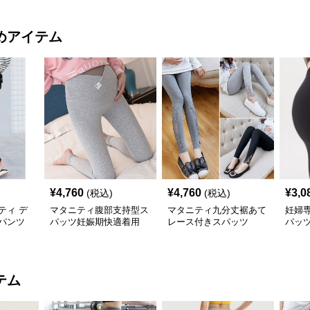
めアイテム
¥
4,760
¥
4,760
¥
3,0
(税込)
(税込)
ティ デ
マタニティ腹部支持型ス
マタニティ九分丈裾あて
妊婦
パンツ
パッツ妊娠期快適着用
レース付きスパッツ
パッ
テム