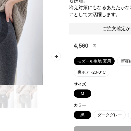
も快適。
冷え対策にもなるあたたかな
アとして大活躍します。
ご注文確定か
4,560
円
Next slide
モダール生地 夏用
新疆
裏ボア -20-0°C
サイズ
M
カラー
黒
ダークグレー