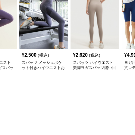
¥
2,500
¥
2,620
¥
4,9
(税込)
(税込)
エスト
スパッツ メッシュポケ
スパッツ ハイウエスト
ヨガ
ガスパッ
ット付きハイウエストお
美脚ヨガスパッツ縫い目
丈レ
ト
腹引き締めヨガスパッツ
なし一体裁断