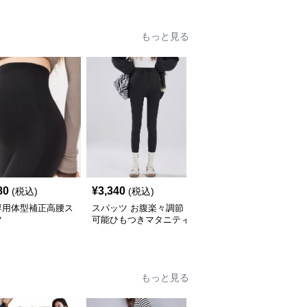
もっと見る
80
¥
3,340
¥
3,000
(税込)
(税込)
(税込)
専用体型補正高腰ス
スパッツ お腹楽々調節
スパッツ お腹すっぽり
ツ
可能ひもつきマタニティ
包む高腰マタニティスパ
スパッツ
ッツ
もっと見る