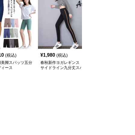
10
¥
1,980
¥
2,590
(税込)
(税込)
(税込)
用美脚スパッツ五分
春秋新作ヨガレギンス
ヨガ用高伸縮スパッツ
ディース
サイドライン九分丈スパ
携帯ポケット付き立体縫
ッツ
製レギンス