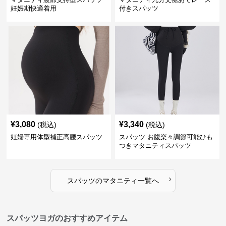
妊娠期快適着用
付きスパッツ
¥
3,080
¥
3,340
(税込)
(税込)
妊婦専用体型補正高腰スパッツ
スパッツ お腹楽々調節可能ひも
つきマタニティスパッツ
›
スパッツ
の
マタニティ
一覧へ
スパッツヨガのおすすめアイテム