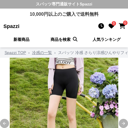
スパッツ
専門通販サイト
Spazzi
10,000
円以上のご購入で送料無料
0
0
Spazzi
新着商品
商品を検索
人気ランキング
Spazzi TOP
›
冷感の一覧
›
スパッツ 冷感 さらり涼感ひんやりフ
Previous slide
Ne