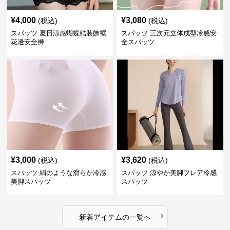
¥
4,000
¥
3,080
(税込)
(税込)
スパッツ 夏日涼感蝴蝶結装飾裾
スパッツ 三次元立体成型冷感安
花邊安全褲
全スパッツ
¥
3,000
¥
3,620
(税込)
(税込)
スパッツ 絹のような滑らか冷感
スパッツ 涼やか美脚フレア冷感
美脚スパッツ
スパッツ
›
新着アイテムの一覧へ