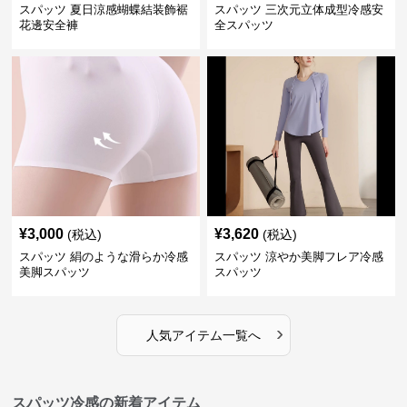
スパッツ 夏日涼感蝴蝶結装飾裾
スパッツ 三次元立体成型冷感安
花邊安全褲
全スパッツ
¥
3,000
¥
3,620
(税込)
(税込)
スパッツ 絹のような滑らか冷感
スパッツ 涼やか美脚フレア冷感
美脚スパッツ
スパッツ
›
人気アイテム一覧へ
スパッツ冷感の新着アイテム