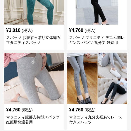
¥
3,010
¥
4,760
(税込)
(税込)
スパッツ お腹すっぽり立体編み
スパッツ マタニティ デニム調レ
マタニティスパッツ
ギンス パンツ 九分丈 妊婦用
¥
4,760
¥
4,760
(税込)
(税込)
マタニティ腹部支持型スパッツ
マタニティ九分丈裾あてレース
妊娠期快適着用
付きスパッツ