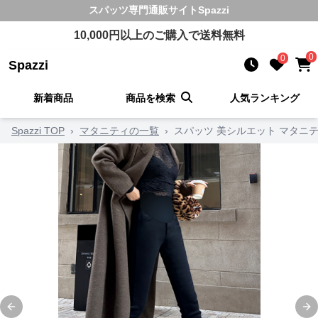
スパッツ
専門通販サイト
Spazzi
10,000
円以上のご購入で送料無料
0
0
Spazzi
新着商品
商品を検索
人気ランキング
Spazzi TOP
›
マタニティの一覧
›
スパッツ 美シルエット マタニ
Previous slide
Ne