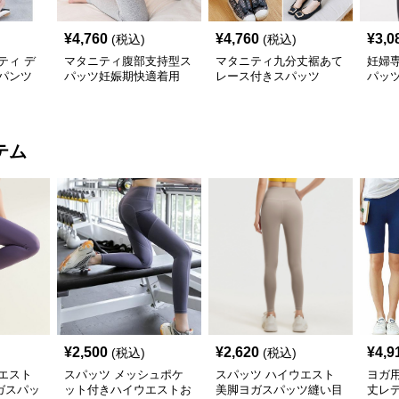
¥
4,760
¥
4,760
¥
3,0
(税込)
(税込)
ティ デ
マタニティ腹部支持型ス
マタニティ九分丈裾あて
妊婦
パンツ
パッツ妊娠期快適着用
レース付きスパッツ
パッ
テム
¥
2,500
¥
2,620
¥
4,9
(税込)
(税込)
エスト
スパッツ メッシュポケ
スパッツ ハイウエスト
ヨガ
ガスパッ
ット付きハイウエストお
美脚ヨガスパッツ縫い目
丈レ