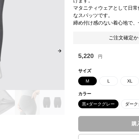
けます。
マタニティウェアとして日常
なスパッツです。
締め付け感のない着心地で、
ご注文確定か
Next slide
5,220
円
サイズ
M
L
XL
カラー
黒×ダークグレー
ダーク
購