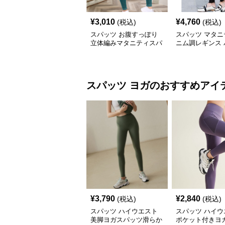
¥
3,010
¥
4,760
(税込)
(税込)
スパッツ お腹すっぽり
スパッツ マタニ
立体編みマタニティスパ
ニム調レギンス 
ッツ
九分丈 妊婦用
スパッツ
ヨガ
のおすすめアイ
¥
3,790
¥
2,840
(税込)
(税込)
スパッツ ハイウエスト
スパッツ ハイウ
美脚ヨガスパッツ滑らか
ポケット付きヨ