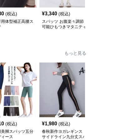
80
¥
3,340
¥
3,000
(税込)
(税込)
(税込)
専用体型補正高腰ス
スパッツ お腹楽々調節
スパッツ お腹すっぽり
ツ
可能ひもつきマタニティ
包む高腰マタニティスパ
スパッツ
ッツ
もっと見る
10
¥
1,980
¥
2,590
(税込)
(税込)
(税込)
用美脚スパッツ五分
春秋新作ヨガレギンス
ヨガ用高伸縮スパッツ
ディース
サイドライン九分丈スパ
携帯ポケット付き立体縫