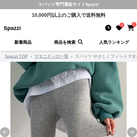
スパッツ
専門通販サイト
Spazzi
10,000
円以上のご購入で送料無料
0
0
Spazzi
新着商品
商品を検索
人気ランキング
Spazzi TOP
›
マタニティの一覧
›
スパッツ やさしくフィットマ
Previous slide
Ne