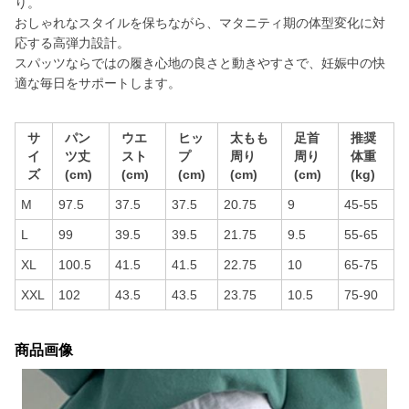
り。
おしゃれなスタイルを保ちながら、マタニティ期の体型変化に対
応する高弾力設計。
スパッツならではの履き心地の良さと動きやすさで、妊娠中の快
適な毎日をサポートします。
サ
パン
ウエ
ヒッ
太もも
足首
推奨
イ
ツ丈
スト
プ
周り
周り
体重
ズ
(cm)
(cm)
(cm)
(cm)
(cm)
(kg)
M
97.5
37.5
37.5
20.75
9
45-55
L
99
39.5
39.5
21.75
9.5
55-65
XL
100.5
41.5
41.5
22.75
10
65-75
XXL
102
43.5
43.5
23.75
10.5
75-90
商品画像