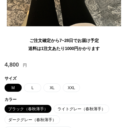
ご注文確定から7~28日でお届け予定
送料は1注文あたり
1000
円かかります
4,800
円
サイズ
M
L
XL
XXL
カラー
ブラック（春秋薄手）
ライトグレー（春秋薄手）
ダークグレー（春秋薄手）