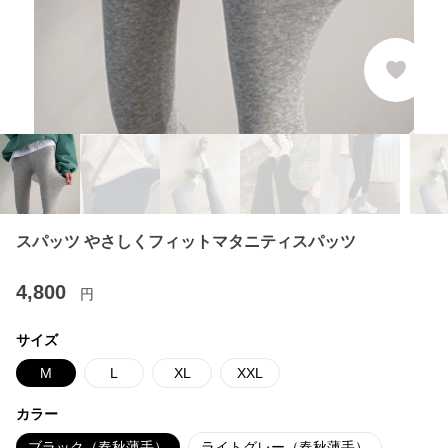
スパッツ やさしくフィットマタニティスパッツ
4,800
円
サイズ
M
L
XL
XXL
カラー
ブラック（春秋薄手）
ライトグレー（春秋薄手）