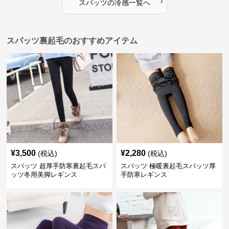
›
スパッツ
の
冷感
一覧へ
スパッツ裏起毛のおすすめアイテム
¥
3,500
¥
2,280
(税込)
(税込)
スパッツ 超厚手防寒裏起毛スパ
スパッツ 極暖裏起毛スパッツ厚
ッツ冬用美脚レギンス
手防寒レギンス