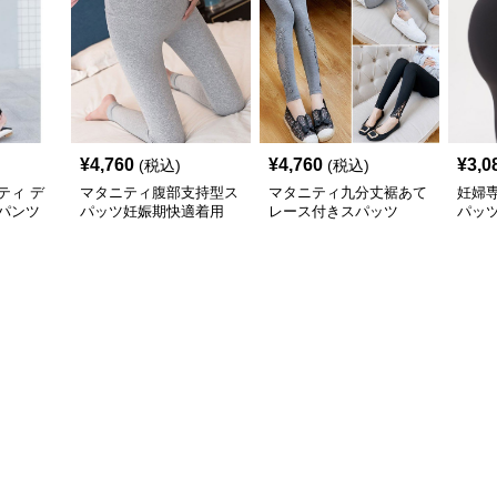
¥
4,760
¥
4,760
¥
3,0
(税込)
(税込)
ティ デ
マタニティ腹部支持型ス
マタニティ九分丈裾あて
妊婦
パンツ
パッツ妊娠期快適着用
レース付きスパッツ
パッ