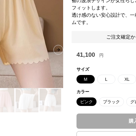
裾の波浪デザインが女性らし
フィットします。
透け感のない安心設計で、一
ムです。
ご注文確定か
Next slide
41,100
円
サイズ
M
L
XL
カラー
ピンク
ブラック
グ
購