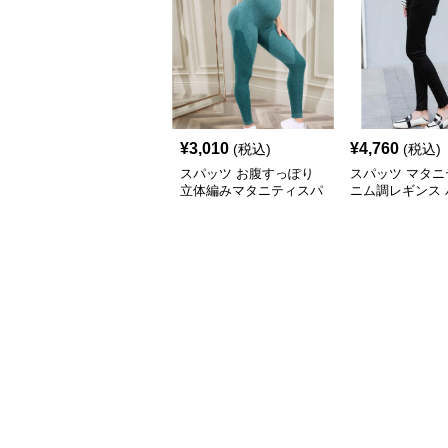
¥
3,010
¥
4,760
(税込)
(税込)
スパッツ お腹すっぽり
スパッツ マタニ
立体編みマタニティスパ
ニム調レギンス 
ッツ
九分丈 妊婦用