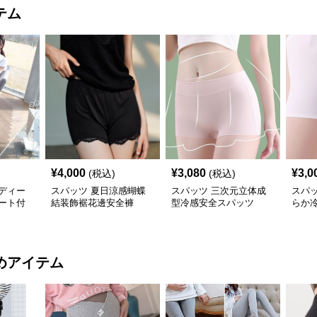
テム
¥
4,000
¥
3,080
¥
3,0
(税込)
(税込)
ディー
スパッツ 夏日涼感蝴蝶
スパッツ 三次元立体成
スパ
ート付
結装飾裾花邊安全褲
型冷感安全スパッツ
らか
めアイテム