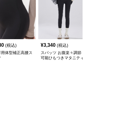
80
¥
3,340
¥
3,000
(税込)
(税込)
(税込)
専用体型補正高腰ス
スパッツ お腹楽々調節
スパッツ お腹すっぽり
ツ
可能ひもつきマタニティ
包む高腰マタニティスパ
スパッツ
ッツ