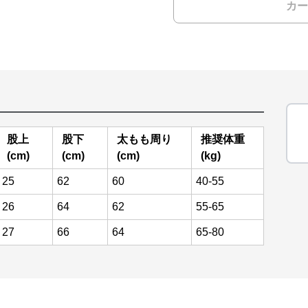
カー
股上
股下
太もも周り
推奨体重
(cm)
(cm)
(cm)
(kg)
25
62
60
40-55
26
64
62
55-65
27
66
64
65-80