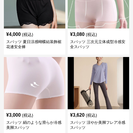
¥
4,000
¥
3,080
(税込)
(税込)
スパッツ 夏日涼感蝴蝶結装飾裾
スパッツ 三次元立体成型冷感安
花邊安全褲
全スパッツ
¥
3,000
¥
3,620
(税込)
(税込)
スパッツ 絹のような滑らか冷感
スパッツ 涼やか美脚フレア冷感
美脚スパッツ
スパッツ