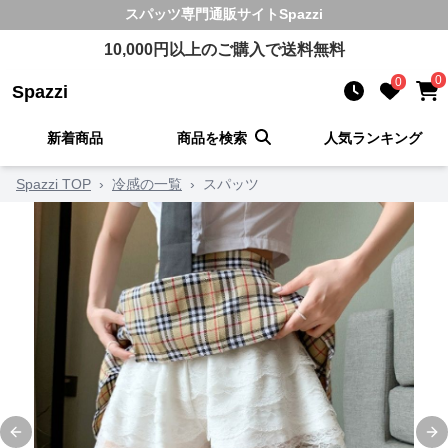
スパッツ
専門通販サイト
Spazzi
10,000
円以上のご購入で送料無料
0
0
Spazzi
新着商品
商品を検索
人気ランキング
Spazzi TOP
›
冷感の一覧
›
スパッツ
Previous slide
Ne