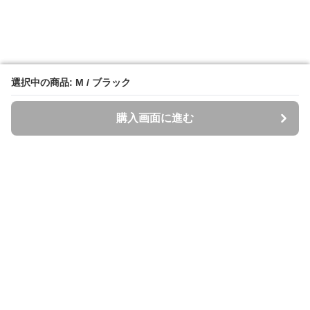
選択中の商品: M / ブラック
選択中の商品: M / ブラック
購入画面に進む
購入画面に進む
Spazzi
について