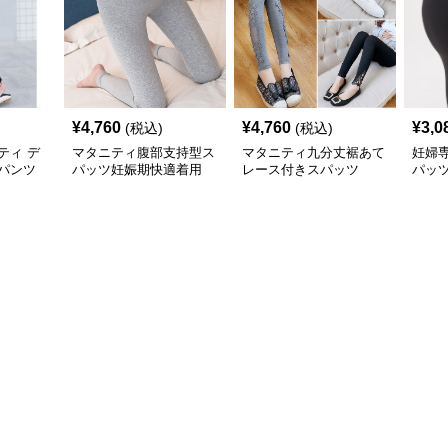
¥
4,760
¥
4,760
¥
3,0
(税込)
(税込)
ティ デ
マタニティ腹部支持型ス
マタニティ九分丈裾あて
妊婦
パンツ
パッツ妊娠期快適着用
レース付きスパッツ
パッ