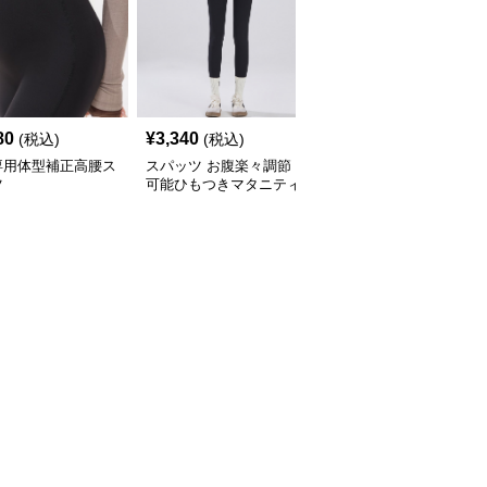
80
¥
3,340
¥
3,000
(税込)
(税込)
(税込)
専用体型補正高腰ス
スパッツ お腹楽々調節
スパッツ お腹すっぽり
ツ
可能ひもつきマタニティ
包む高腰マタニティスパ
スパッツ
ッツ