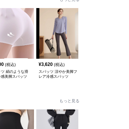
00
¥
3,620
¥
3,400
(税込)
(税込)
(税込)
ッツ 絹のような滑
スパッツ 涼やか美脚フ
スパッツ さらさら快適
冷感美脚スパッツ
レア冷感スパッツ
冷感スパッツ
もっと見る