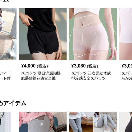
¥
4,000
¥
3,080
¥
3,0
(税込)
(税込)
ディー
スパッツ 夏日涼感蝴蝶
スパッツ 三次元立体成
スパ
ート付
結装飾裾花邊安全褲
型冷感安全スパッツ
らか
めアイテム