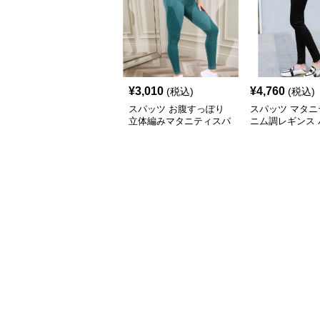
¥
3,010
¥
4,760
(税込)
(税込)
スパッツ お腹すっぽり
スパッツ マタニ
立体編みマタニティスパ
ニム調レギンス 
ッツ
九分丈 妊婦用