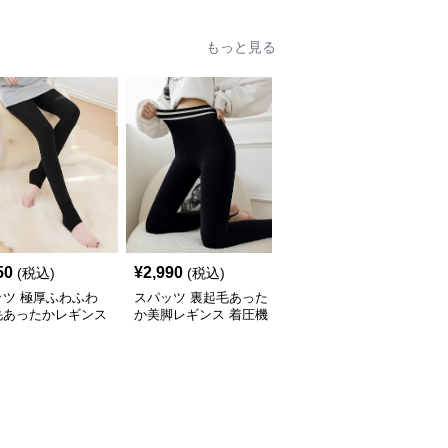
もっと見る
50
¥
2,990
¥
2,680
(税込)
(税込)
(税込)
ッツ 極厚ふわふわ
スパッツ 裏起毛あった
スパッツ 超暖裏起毛レ
毛あったかレギンス
か美脚レギンス 着圧機
ギンス 美脚着圧あった
能付き
かパンツ