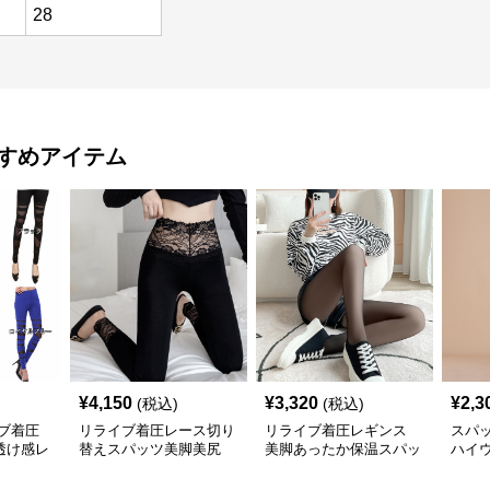
28
すめアイテム
¥
4,150
¥
3,320
¥
2,3
(税込)
(税込)
ブ着圧
リライブ着圧レース切り
リライブ着圧レギンス
スパ
透け感レ
替えスパッツ美脚美尻
美脚あったか保温スパッ
ハイ
ツ
パッ