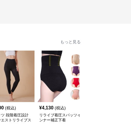
もっと見る
00
¥
4,130
¥
3,250
(税込)
(税込)
(税込)
ッツ 段階着圧設計
リライブ着圧スパッツイ
リライブ着圧スパッツ引
ウエストリライブス
ンナー補正下着
き締めダイエット美脚
ツ