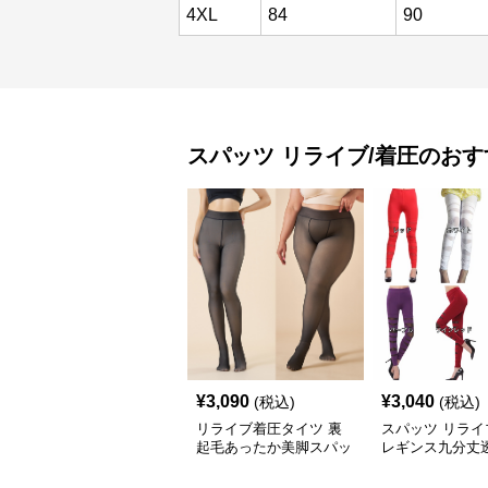
4XL
84
90
スパッツ
リライブ/着圧
のおす
¥
3,090
¥
3,040
(税込)
(税込)
リライブ着圧タイツ 裏
スパッツ リライ
起毛あったか美脚スパッ
レギンス九分丈
ツ
ース切り替え