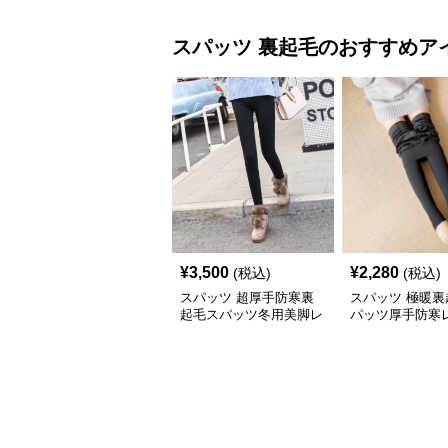
スパッツ
裏起毛
のおすすめア
¥
3,500
¥
2,280
(税込)
(税込)
スパッツ 超厚手防寒裏
スパッツ 極暖裏
起毛スパッツ冬用美脚レ
パッツ厚手防寒
ギンス