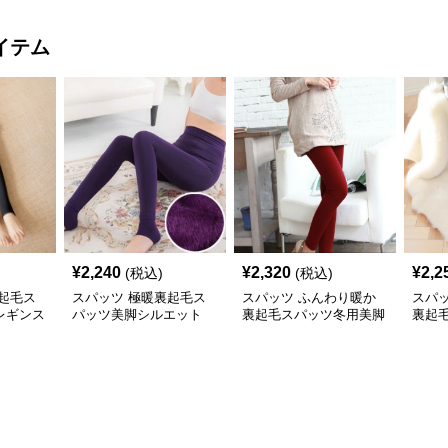
イテム
¥
2,240
¥
2,320
¥
2,2
(税込)
(税込)
起毛ス
スパッツ 極暖裏起毛ス
スパッツ ふんわり暖か
スパ
レギンス
パッツ美脚シルエット
裏起毛スパッツ冬用美脚
裏起