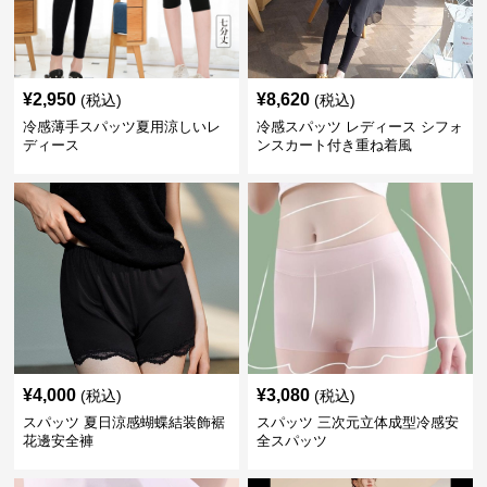
¥
2,950
¥
8,620
(税込)
(税込)
冷感薄手スパッツ夏用涼しいレ
冷感スパッツ レディース シフォ
ディース
ンスカート付き重ね着風
¥
4,000
¥
3,080
(税込)
(税込)
スパッツ 夏日涼感蝴蝶結装飾裾
スパッツ 三次元立体成型冷感安
花邊安全褲
全スパッツ