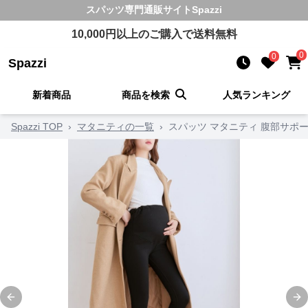
スパッツ
専門通販サイト
Spazzi
10,000
円以上のご購入で送料無料
0
0
Spazzi
新着商品
商品を検索
人気ランキング
Spazzi TOP
›
マタニティの一覧
›
スパッツ マタニティ 腹部サポ
Previous slide
Ne