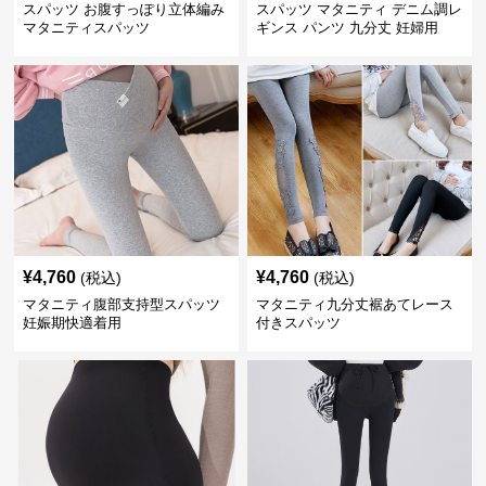
スパッツ お腹すっぽり立体編み
スパッツ マタニティ デニム調レ
マタニティスパッツ
ギンス パンツ 九分丈 妊婦用
¥
4,760
¥
4,760
(税込)
(税込)
マタニティ腹部支持型スパッツ
マタニティ九分丈裾あてレース
妊娠期快適着用
付きスパッツ