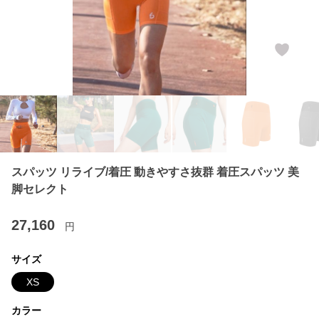
スパッツ リライブ/着圧 動きやすさ抜群 着圧スパッツ 美
脚セレクト
27,160
円
サイズ
XS
カラー