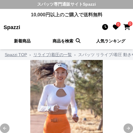
スパッツ
専門通販サイト
Spazzi
10,000
円以上のご購入で送料無料
0
0
Spazzi
新着商品
商品を検索
人気ランキング
Spazzi TOP
›
リライブ/着圧の一覧
›
スパッツ リライブ/着圧 動
Previous slide
Ne