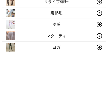
リライブ/着圧
裏起毛
冷感
マタニティ
ヨガ