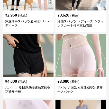
¥
2,950
¥
8,620
(税込)
(税込)
冷感薄手スパッツ夏用涼しいレ
冷感スパッツ レディース シフォ
ディース
ンスカート付き重ね着風
¥
4,000
¥
3,080
(税込)
(税込)
スパッツ 夏日涼感蝴蝶結装飾裾
スパッツ 三次元立体成型冷感安
花邊安全褲
全スパッツ