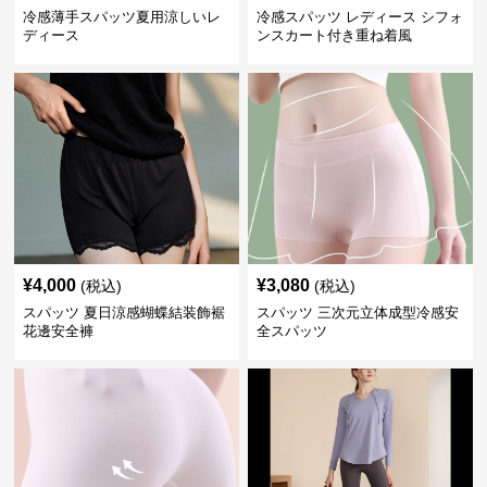
冷感薄手スパッツ夏用涼しいレ
冷感スパッツ レディース シフォ
ディース
ンスカート付き重ね着風
¥
4,000
¥
3,080
(税込)
(税込)
スパッツ 夏日涼感蝴蝶結装飾裾
スパッツ 三次元立体成型冷感安
花邊安全褲
全スパッツ