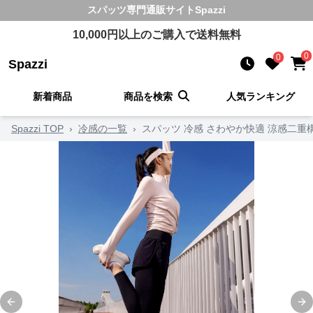
スパッツ
専門通販サイト
Spazzi
10,000
円以上のご購入で送料無料
0
0
Spazzi
新着商品
商品を検索
人気ランキング
Spazzi TOP
›
冷感の一覧
›
スパッツ 冷感 さわやか快適 涼感二重
Previous slide
Ne