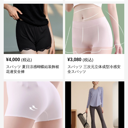
¥
4,000
¥
3,080
(税込)
(税込)
スパッツ 夏日涼感蝴蝶結装飾裾
スパッツ 三次元立体成型冷感安
花邊安全褲
全スパッツ