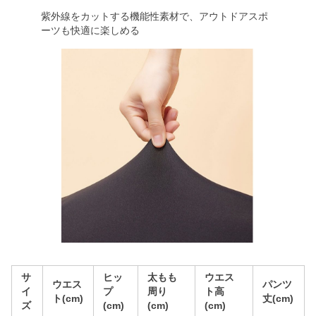
紫外線をカットする機能性素材で、アウトドアスポ
ーツも快適に楽しめる
サ
ヒッ
太もも
ウエス
ウエス
パンツ
イ
プ
周り
ト高
ト(cm)
丈(cm)
ズ
(cm)
(cm)
(cm)