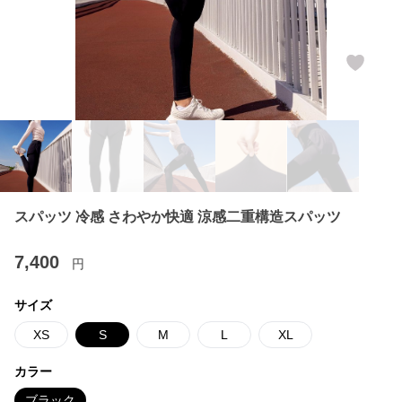
スパッツ 冷感 さわやか快適 涼感二重構造スパッツ
7,400
円
サイズ
XS
S
M
L
XL
カラー
ブラック