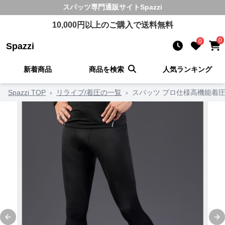
スパッツ
専門通販サイト
Spazzi
10,000
円以上のご購入で送料無料
0
0
Spazzi
新着商品
商品を検索
人気ランキング
Spazzi TOP
›
リライブ/着圧の一覧
›
スパッツ プロ仕様高機能着
Previous slide
Ne