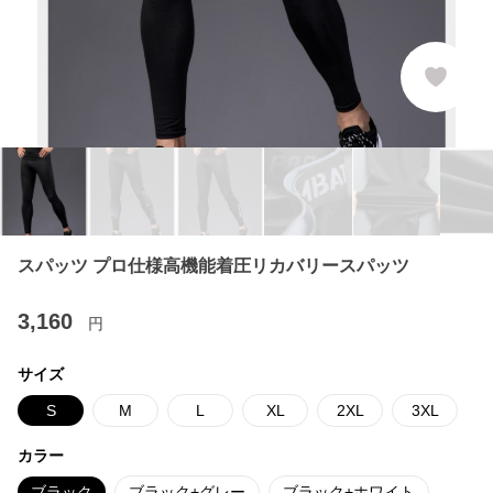
スパッツ プロ仕様高機能着圧リカバリースパッツ
3,160
円
サイズ
S
M
L
XL
2XL
3XL
カラー
ブラック
ブラック+グレー
ブラック+ホワイト