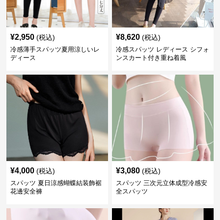
¥
2,950
¥
8,620
(税込)
(税込)
冷感薄手スパッツ夏用涼しいレ
冷感スパッツ レディース シフォ
ディース
ンスカート付き重ね着風
¥
4,000
¥
3,080
(税込)
(税込)
スパッツ 夏日涼感蝴蝶結装飾裾
スパッツ 三次元立体成型冷感安
花邊安全褲
全スパッツ